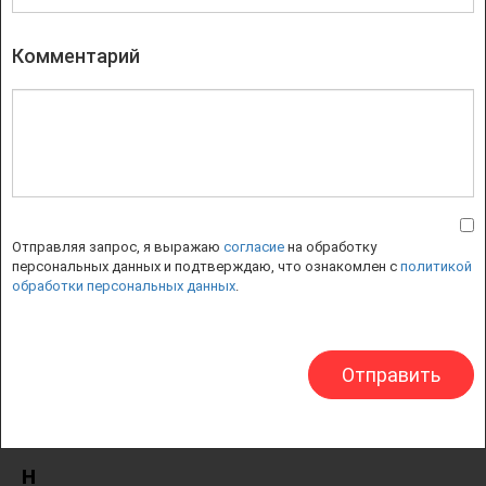
Исландия
Италия
Комментарий
Ирландия
Индия
Испания
К
Китай
Кипр
Канада
Отправляя запрос, я выражаю
согласие
на обработку
персональных данных и подтверждаю, что ознакомлен с
политикой
обработки персональных данных
.
Л
Литва
Латвия
М
Мальта
Н