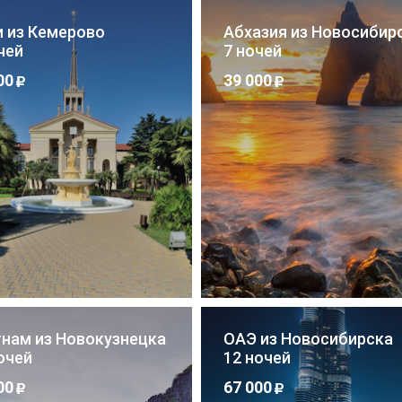
и из Кемерово
Абхазия из Новосибир
чей
7 ночей
00
39 000
тнам из Новокузнецка
ОАЭ из Новосибирска
очей
12 ночей
00
67 000