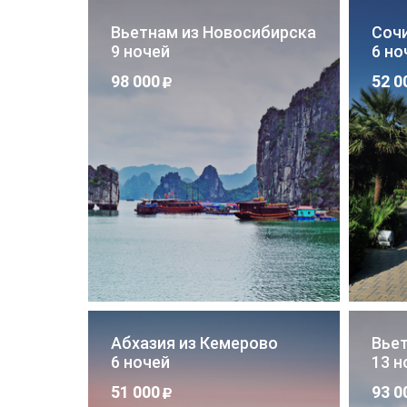
Вьетнам из Новосибирска
Соч
9 ночей
6 но
98 000
52 0
Абхазия из Кемерово
Вье
6 ночей
13 н
51 000
93 0