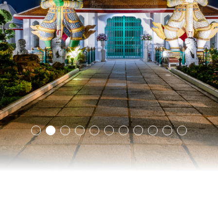
1
2
3
4
5
6
7
8
9
10
11