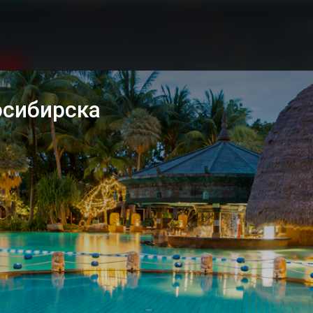
+7 (3
ры
Бронирование отелей
Визовый центр
осибирска