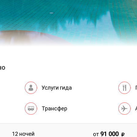
но
Услуги гида
Трансфер
91 000
12 ночей
от
й центр
Контакты