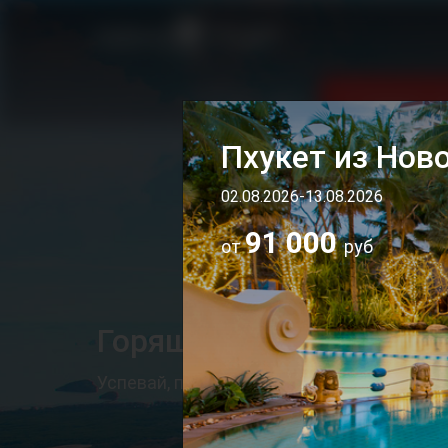
Поиск туров
Горящие ту
Пхукет из Нов
02.08.2026-13.08.2026
91 000
от
руб
Горящие туры
Успевай, пока не остыли