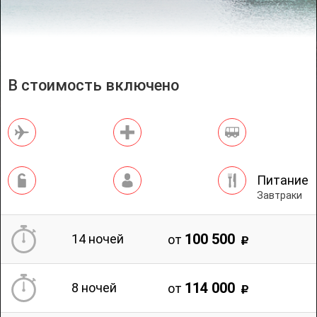
В стоимость включено
Авиаперелет
Медстраховка
Трансфер
Горящие туры
Бронирование отелей
Питание
Завтраки
Визовый центр
Проживание
Услуги гида
Контакты
Реквизиты банка
100 500
14 ночей
от
Способы оплаты
+7 (3842) 75-62-22
114 000
8 ночей
от
ул.Весенняя, 23