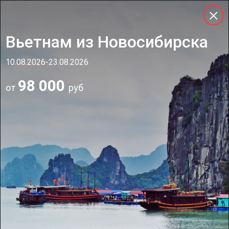
Вьетнам из Новосибирска
10.08.2026-23.08.2026
98 000
от
руб
Горящие туры
Успевай, пока не остыли